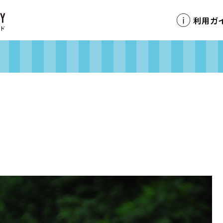
利用ガ
】