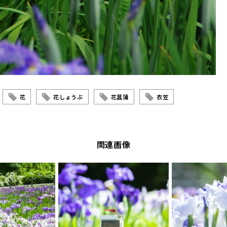
花
花しょうぶ
花菖蒲
衣笠
関連画像