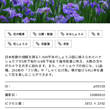
花の風景
公園・施設
はなしょうぶ
花
花しょうぶ
花菖蒲
衣笠
日本有数の規模を誇る7､000平米のしょうぶ田に植えられたハナ
ショウブが5月下旬から6月下旬まで毎年見事に咲き、大勢の方々
がカメラを片手に訪れます。また、ハナショウブの他にも、11品
種、250本の「フジ苑」や「しゃくなげ苑」等が設けられ1年を通
して花を楽しむことができます。
ID：
p00328
撮影日：
20080610
ピクセル数：
3872 × 2592