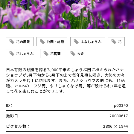
花の風景
公園・施設
はなしょうぶ
花
花しょうぶ
花菖蒲
衣笠
日本有数の規模を誇る7､000平米のしょうぶ田に植えられたハナ
ショウブが5月下旬から6月下旬まで毎年見事に咲き、大勢の方々
がカメラを片手に訪れます。また、ハナショウブの他にも、11品
種、250本の「フジ苑」や「しゃくなげ苑」等が設けられ1年を通
して花を楽しむことができます。
ID：
p00340
撮影日：
20080617
ピクセル数：
2896 × 1944