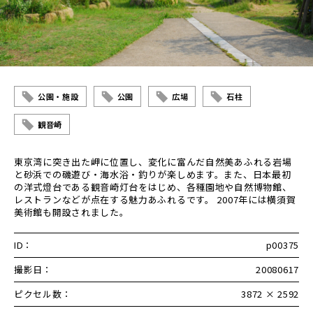
公園・施設
公園
広場
石柱
観音崎
東京湾に突き出た岬に位置し、変化に富んだ自然美あふれる岩場
と砂浜での磯遊び・海水浴・釣りが楽しめます。また、日本最初
の洋式燈台である観音崎灯台をはじめ、各種園地や自然博物館、
レストランなどが点在する魅力あふれるです。 2007年には横須賀
美術館も開設されました。
ID：
p00375
撮影日：
20080617
ピクセル数：
3872 × 2592