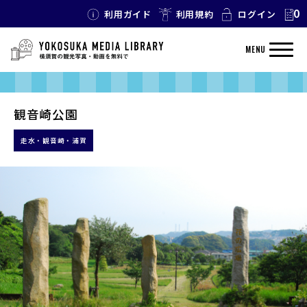
0
利用ガイド
利用規約
ログイン
MENU
観音崎公園
走水・観音崎・浦賀