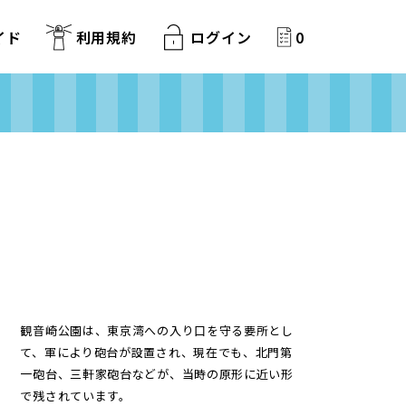
イド
利用規約
ログイン
0
観音崎公園は、東京湾への入り口を守る要所とし
て、軍により砲台が設置され、現在でも、北門第
一砲台、三軒家砲台などが、当時の原形に近い形
で残されています。