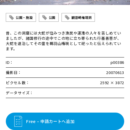
公園・施設
公園
観音崎権現洞
昔、この洞窟には大蛇が住みつき漁民や運漕の人々を苦しめてい
ましたが、諸国修行の途中でこの地に立ち寄られた行基善菩が、
大蛇を退治してその霊を鵜羽山権現として祀ったと伝えられてい
ます。
ID：
p00386
撮影日：
20070613
ピクセル数：
2592 × 3872
データサイズ：
Free – 申請カートへ追加