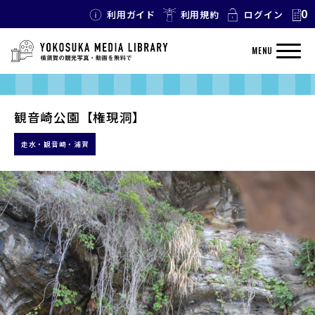
0
利用ガイド
利用規約
ログイン
MENU
観音崎公園【権現洞】
走水・観音崎・浦賀