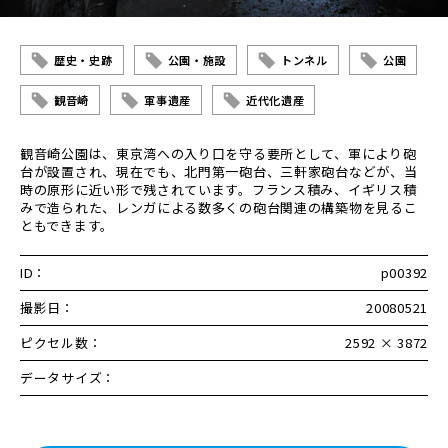
歴史・史跡
公園・施設
トンネル
公園
観音崎
軍事遺産
近代化遺産
観音崎公園は、東京湾への入り口を守る要所として、軍により砲
台が設置され、現在でも、北門第一砲台、三軒家砲台などが、当
時の原形に近い形で残されています。フランス積み、イギリス積
みで造られた、レンガによる数多くの砲台関連の構築物を見るこ
ともできます。
ID：
p00392
撮影日：
20080521
ピクセル数：
2592 × 3872
データサイズ：