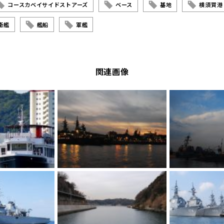
コースカベイサイドストアーズ
ベース
基地
横須賀港
衛艦
艦船
軍艦
関連画像