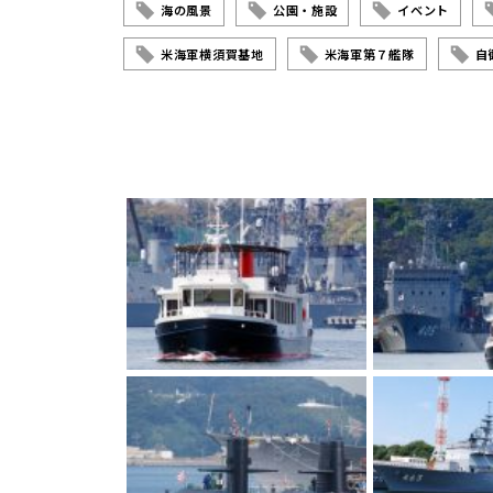
海の風景
公園・施設
イベント
米海軍横須賀基地
米海軍第７艦隊
自