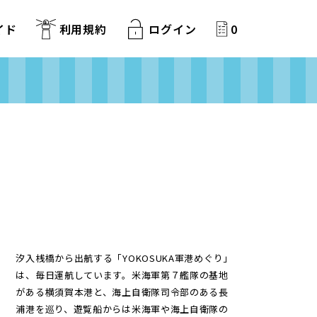
イド
利用規約
ログイン
0
汐入桟橋から出航する「YOKOSUKA軍港めぐり」
は、毎日運航しています。米海軍第７艦隊の基地
がある横須賀本港と、海上自衛隊司令部のある長
浦港を巡り、遊覧船からは米海軍や海上自衛隊の