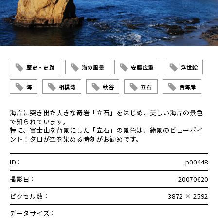
歴史・史跡
海の風景
安藤広重
浮世絵
海
相模湾
秋谷
立石
西海岸
海岸に突き出た大きな奇岩「立石」をはじめ、美しい海岸の景色
で知られています。
特に、富士山を背景にした「立石」の景色は、絶景のビューポイ
ント！夕日が空を染める時刻がお勧めです。
ID：
p00448
撮影日：
20070620
ピクセル数：
3872 × 2592
データサイズ：