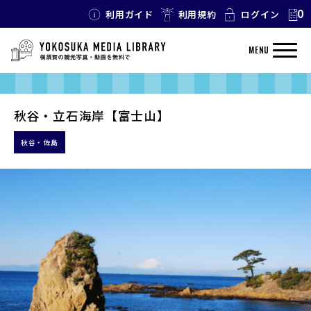
0
利用ガイド
利用規約
ログイン
MENU
秋谷・立石海岸【富士山】
秋谷・佐島