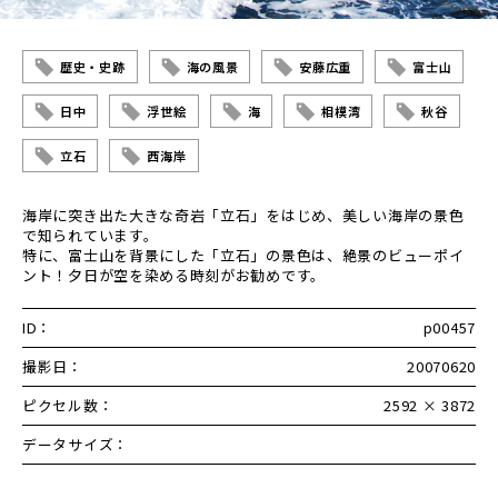
歴史・史跡
海の風景
安藤広重
富士山
日中
浮世絵
海
相模湾
秋谷
立石
西海岸
海岸に突き出た大きな奇岩「立石」をはじめ、美しい海岸の景色
で知られています。
特に、富士山を背景にした「立石」の景色は、絶景のビューポイ
ント！夕日が空を染める時刻がお勧めです。
ID：
p00457
撮影日：
20070620
ピクセル数：
2592 × 3872
データサイズ：