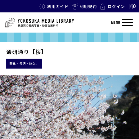
0
利用ガイド
利用規約
ログイン
MENU
通研通り【桜】
野比・長沢・津久井