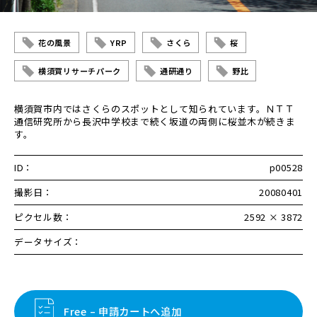
花の風景
YRP
さくら
桜
横須賀リサーチパーク
通研通り
野比
横須賀市内ではさくらのスポットとして知られています。ＮＴＴ
通信研究所から長沢中学校まで続く坂道の両側に桜並木が続きま
す。
ID：
p00528
撮影日：
20080401
ピクセル数：
2592 × 3872
データサイズ：
Free – 申請カートへ追加