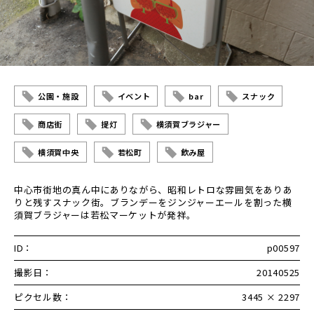
公園・施設
イベント
bar
スナック
商店街
提灯
横須賀ブラジャー
横須賀中央
若松町
飲み屋
中心市街地の真ん中にありながら、昭和レトロな雰囲気をありあ
りと残すスナック街。ブランデーをジンジャーエールを割った横
須賀ブラジャーは若松マーケットが発祥。
ID：
p00597
撮影日：
20140525
ピクセル数：
3445 × 2297