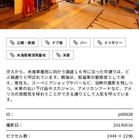
公園・施設
ドブ板
バー
ミリタリー
米海軍横須賀基地
米軍
汐入から、米海軍基地に向かう国道１６号に沿った中通りは、ど
ぶ板通りと呼ばれています。戦後は、駐留軍の歓楽街として栄
え、現在も、スーベニアショップやバーなど、当時の面影を残しつ
つ、米軍の払い下げ品やスカジャン、アメリカンフードなど、アメ
リカの雰囲気を味わうことができる通りとして人気を呼んでいま
す。
ID：
p00628
撮影日：
20140516
ピクセル数：
3444 × 2296