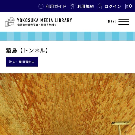
0
利用ガイド
利用規約
ログイン
MENU
猿島【トンネル】
汐入・横須賀中央