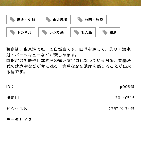
歴史・史跡
山の風景
公園・施設
トンネル
レンガ造
無人島
猿島
猿島は、東京湾で唯一の自然島です。四季を通して、釣り・海水
浴・バーベキューなどが楽しめます。
国指定の史跡や日本遺産の構成文化財になっている台場、要塞時
代の建造物などが今に残る、貴重な歴史遺産を感じることが出来
る島です。
ID：
p00645
撮影日：
20140516
ピクセル数：
2297 × 3445
データサイズ：