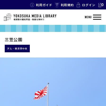
0
利用ガイド
利用規約
ログイン
MENU
三笠公園
汐入・横須賀中央