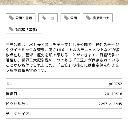
公園・施設
三笠
公園
横須賀中央
記念艦「三笠」
三笠公園は「水と光と音」をテーマとした公園で、野外ステージ
やダイナミックな壁泉、高さ18メートルのモニュメントなどが多
数点在し、芸術・歴史を肌で感じることができます。日露戦争で
活躍し、世界三大記念艦の一つである「三笠」が保存されている
ことから名付けられました。「三笠」の後ろには東京湾を行き交
う船や猿島も望めます。
ID：
p00752
撮影日：
20140516
ピクセル数：
2297 × 3445
データサイズ：