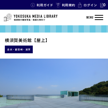
0
利用ガイド
利用規約
ログイン
MENU
横須賀美術館【屋上】
走水・観音崎・浦賀