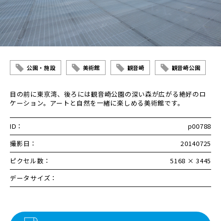
公園・施設
美術館
観音崎
観音崎公園
目の前に東京湾、後ろには観音崎公園の深い森が広がる絶好のロ
ケーション。アートと自然を一緒に楽しめる美術館です。
ID：
p00788
撮影日：
20140725
ピクセル数：
5168 × 3445
データサイズ：