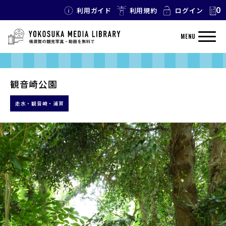
0
利用ガイド
利用規約
ログイン
MENU
観音崎公園
走水・観音崎・浦賀