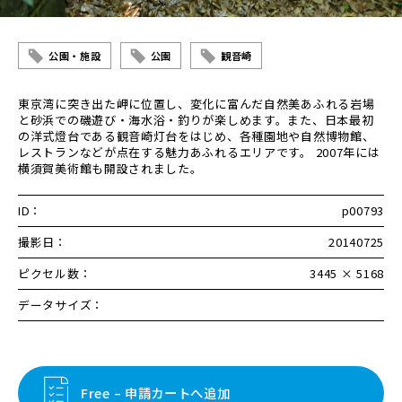
公園・施設
公園
観音崎
東京湾に突き出た岬に位置し、変化に富んだ自然美あふれる岩場
と砂浜での磯遊び・海水浴・釣りが楽しめます。また、日本最初
の洋式燈台である観音崎灯台をはじめ、各種園地や自然博物館、
レストランなどが点在する魅力あふれるエリアです。 2007年には
横須賀美術館も開設されました。
ID：
p00793
撮影日：
20140725
ピクセル数：
3445 × 5168
データサイズ：
Free – 申請カートへ追加