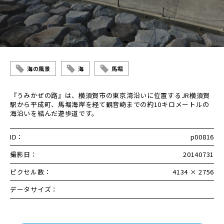
海の風景
海
馬堀
『うみかぜの路』は、横須賀市の東京湾沿いに位置するJR横須賀
駅から平成町、馬堀海岸を経て観音崎までの約10キロメートルの
海沿いを結んだ遊歩道です。
ID：
p00816
撮影日：
20140731
ピクセル数：
4134 × 2756
データサイズ：