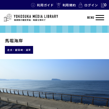
0
利用ガイド
利用規約
ログイン
MENU
馬堀海岸
走水・観音崎・浦賀