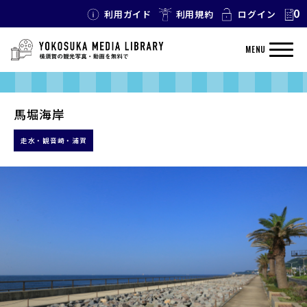
0
利用ガイド
利用規約
ログイン
MENU
馬堀海岸
走水・観音崎・浦賀