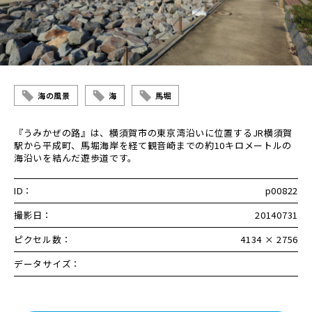
海の風景
海
馬堀
『うみかぜの路』は、横須賀市の東京湾沿いに位置するJR横須賀
駅から平成町、馬堀海岸を経て観音崎までの約10キロメートルの
海沿いを結んだ遊歩道です。
ID：
p00822
撮影日：
20140731
ピクセル数：
4134 × 2756
データサイズ：