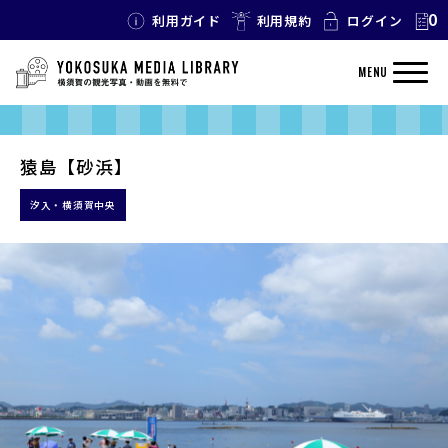
0
利用ガイド
利用規約
ログイン
MENU
猿島【砂浜】
汐入・横須賀中央