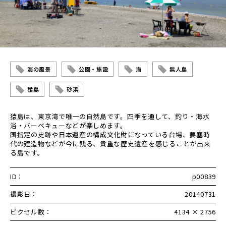
海の風景
公園・施設
海
無人島
猿島
砂浜
猿島は、東京湾で唯一の自然島です。四季を通して、釣り・海水
浴・バーベキューなどが楽しめます。
国指定の史跡や日本遺産の構成文化財になっている台場、要塞時
代の建造物などが今に残る、貴重な歴史遺産を感じることが出来
る島です。
ID：
p00839
撮影日：
20140731
ピクセル数：
4134 × 2756