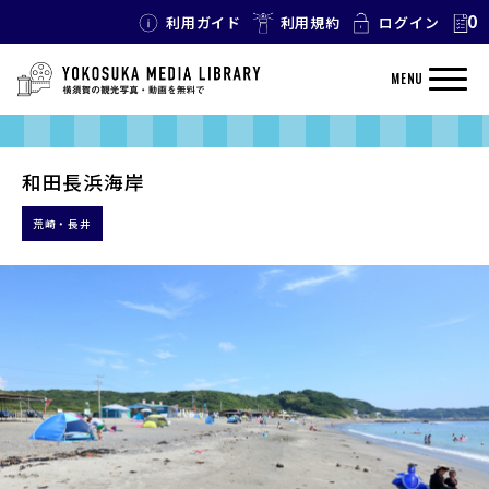
0
利用ガイド
利用規約
ログイン
MENU
和田長浜海岸
荒崎・長井