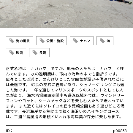
海の風景
公園・施設
ナハマ
海
砂浜
長浜
正式名称は「ナガハマ」ですが、地元の人たちは「ナハマ」と呼
んでいます。 水の透明度は、市内の海岸の中でも指折りです。
広々とした砂浜は、のんびりとした雰囲気が漂い子供連れなどに
は最適です。 砂浜の左右に岩場があり、シュノーケリングにも適
した海です。一年を通じてマリンスポーツのスポットとしても人
気があり、 海水浴場開設期間中も遊泳区域外では、ウインドサー
フィンやヨット、シーカヤックなどを楽しむ人たちで賑わってい
ます。 また近くにはソレイユの丘や荒崎公園もあり遊びどころ満
載です。長浜海岸から荒崎まで続く海沿いのハイキングコース
は、三浦半島屈指の景観といわれる海岸美が存分に楽しめます。
ID：
p00853