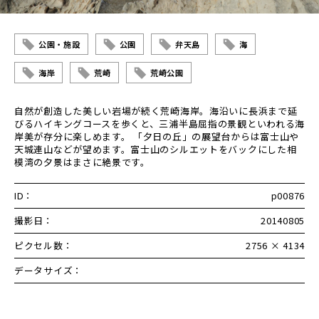
公園・施設
公園
弁天島
海
海岸
荒崎
荒崎公園
自然が創造した美しい岩場が続く荒崎海岸。海沿いに長浜まで延
びるハイキングコースを歩くと、三浦半島屈指の景観といわれる海
岸美が存分に楽しめます。 「夕日の丘」の展望台からは富士山や
天城連山などが望めます。富士山のシルエットをバックにした相
模湾の夕景はまさに絶景です。
ID：
p00876
撮影日：
20140805
ピクセル数：
2756 × 4134
データサイズ：