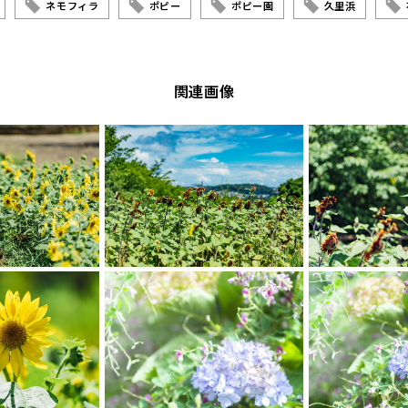
ネモフィラ
ポピー
ポピー園
久里浜
関連画像