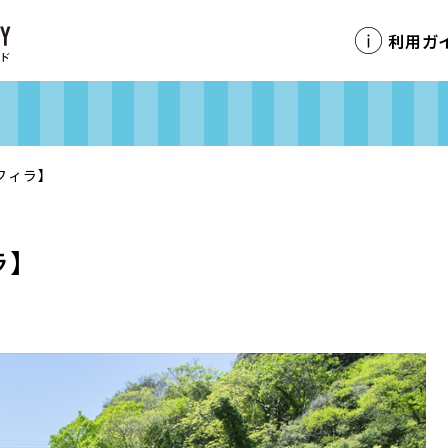
利用ガ
フィラ】
ラ】