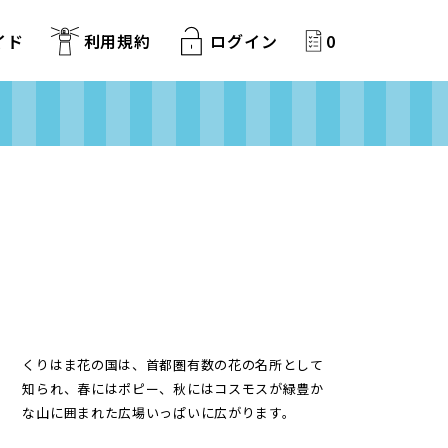
イド
利用規約
ログイン
0
くりはま花の国は、首都圏有数の花の名所として
知られ、春にはポピー、秋にはコスモスが緑豊か
な山に囲まれた広場いっぱいに広がります。