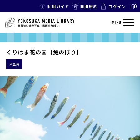
0
利用ガイド
利用規約
ログイン
MENU
くりはま花の国【鯉のぼり】
久里浜