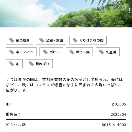
花の風景
公園・施設
くりはま花の国
ネモフィラ
ポピー
ポピー園
久里浜
花
鯉のぼり
くりはま花の国は、首都圏有数の花の名所として知られ、春には
ポピー、秋にはコスモスが緑豊かな山に囲まれた広場いっぱいに
広がります。
ID：
p01096
撮影日：
2022/04
ピクセル数：
6016 × 4000