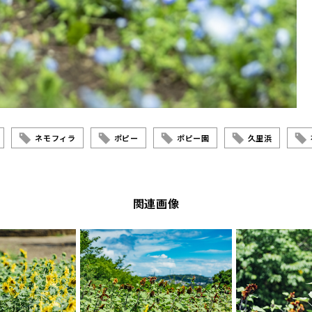
ネモフィラ
ポピー
ポピー園
久里浜
関連画像