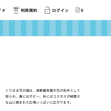
イド
利用規約
ログイン
0
くりはま花の国は、首都圏有数の花の名所として
知られ、春にはポピー、秋にはコスモスが緑豊か
な山に囲まれた広場いっぱいに広がります。