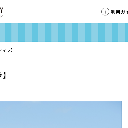
利用ガ
フィラ】
ラ】