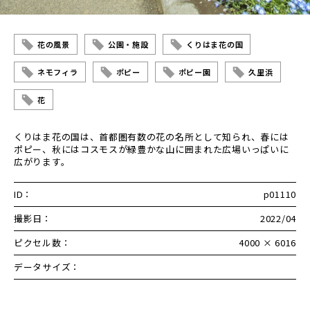
花の風景
公園・施設
くりはま花の国
ネモフィラ
ポピー
ポピー園
久里浜
花
くりはま花の国は、首都圏有数の花の名所として知られ、春には
ポピー、秋にはコスモスが緑豊かな山に囲まれた広場いっぱいに
広がります。
ID：
p01110
撮影日：
2022/04
ピクセル数：
4000 × 6016
データサイズ：