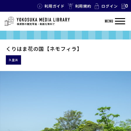
0
利用ガイド
利用規約
ログイン
MENU
くりはま花の国【ネモフィラ】
久里浜