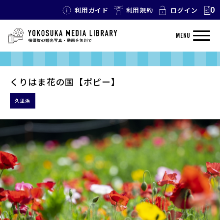
0
利用ガイド
利用規約
ログイン
MENU
くりはま花の国【ポピー】
久里浜