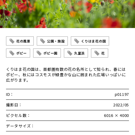
花の風景
公園・施設
くりはま花の国
ポピー
ポピー園
久里浜
花
くりはま花の国は、首都圏有数の花の名所として知られ、春には
ポピー、秋にはコスモスが緑豊かな山に囲まれた広場いっぱいに
広がります。
ID：
p01197
撮影日：
2022/05
ピクセル数：
6016 × 4000
データサイズ：