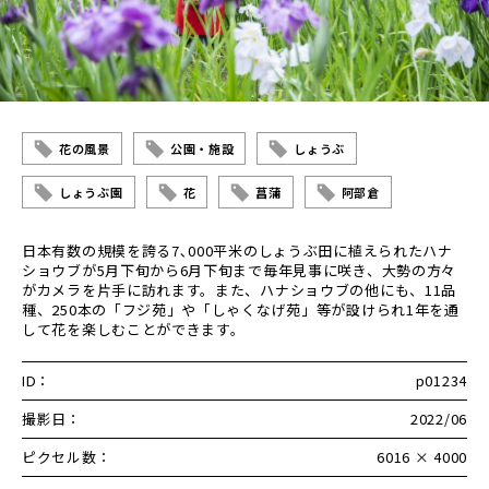
花の風景
公園・施設
しょうぶ
しょうぶ園
花
菖蒲
阿部倉
日本有数の規模を誇る7､000平米のしょうぶ田に植えられたハナ
ショウブが5月下旬から6月下旬まで毎年見事に咲き、大勢の方々
がカメラを片手に訪れます。また、ハナショウブの他にも、11品
種、250本の「フジ苑」や「しゃくなげ苑」等が設けられ1年を通
して花を楽しむことができます。
ID：
p01234
撮影日：
2022/06
ピクセル数：
6016 × 4000