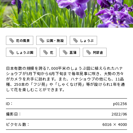
花の風景
公園・施設
しょうぶ
しょうぶ園
花
菖蒲
阿部倉
日本有数の規模を誇る7､000平米のしょうぶ田に植えられたハナ
ショウブが5月下旬から6月下旬まで毎年見事に咲き、大勢の方々
がカメラを片手に訪れます。また、ハナショウブの他にも、11品
種、250本の「フジ苑」や「しゃくなげ苑」等が設けられ1年を通
して花を楽しむことができます。
ID：
p01256
撮影日：
2022/06
ピクセル数：
6016 × 4000