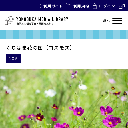
0
利用ガイド
利用規約
ログイン
MENU
くりはま花の国【コスモス】
久里浜