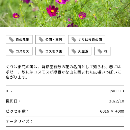
花の風景
公園・施設
くりはま花の国
コスモス
コスモス園
久里浜
花
くりはま花の国は、首都圏有数の花の名所として知られ、春には
ポピー、秋にはコスモスが緑豊かな山に囲まれた広場いっぱいに
広がります。
ID：
p01313
撮影日：
2022/10
ピクセル数：
6016 × 4000
データサイズ：