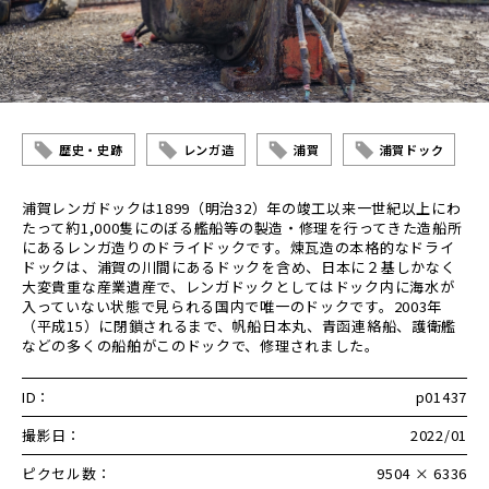
歴史・史跡
レンガ造
浦賀
浦賀ドック
浦賀レンガドックは1899（明治32）年の竣工以来一世紀以上にわ
たって約1,000隻にのぼる艦船等の製造・修理を行ってきた造船所
にあるレンガ造りのドライドックです。煉瓦造の本格的なドライ
ドックは、浦賀の川間にあるドックを含め、日本に２基しかなく
大変貴重な産業遺産で、レンガドックとしてはドック内に海水が
入っていない状態で見られる国内で唯一のドックです。2003年
（平成15）に閉鎖されるまで、帆船日本丸、青函連絡船、護衛艦
などの多くの船舶がこのドックで、修理されました。
ID：
p01437
撮影日：
2022/01
ピクセル数：
9504 × 6336