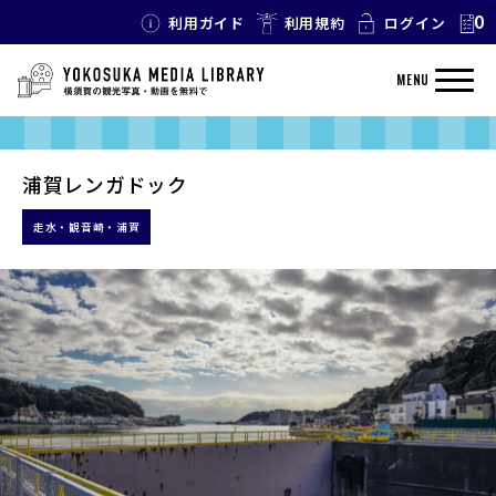
0
利用ガイド
利用規約
ログイン
MENU
浦賀レンガドック
走水・観音崎・浦賀