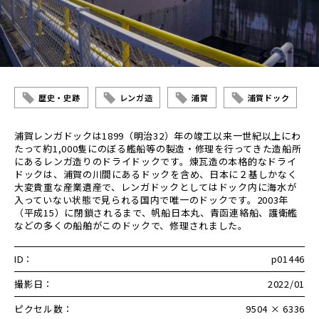
歴史・史跡
レンガ造
浦賀
浦賀ドック
浦賀レンガドックは1899（明治32）年の竣工以来一世紀以上にわ
たって約1,000隻にのぼる艦船等の製造・修理を行ってきた造船所
にあるレンガ造りのドライドックです。煉瓦造の本格的なドライ
ドックは、浦賀の川間にあるドックを含め、日本に２基しかなく
大変貴重な産業遺産で、レンガドックとしてはドック内に海水が
入っていない状態で見られる国内で唯一のドックです。2003年
（平成15）に閉鎖されるまで、帆船日本丸、青函連絡船、護衛艦
などの多くの船舶がこのドックで、修理されました。
ID：
p01446
撮影日：
2022/01
ピクセル数：
9504 × 6336