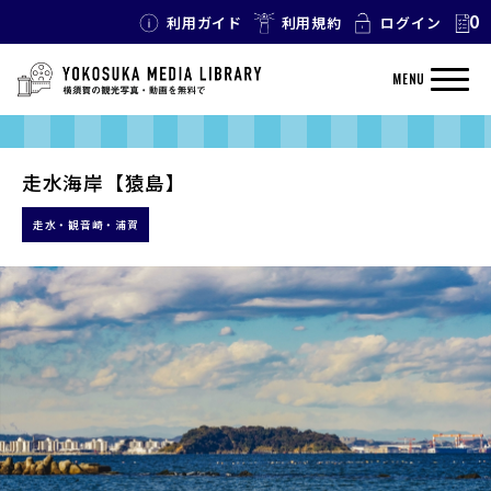
0
利用ガイド
利用規約
ログイン
MENU
走水海岸【猿島】
走水・観音崎・浦賀