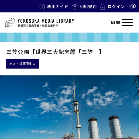
0
利用ガイド
利用規約
ログイン
MENU
三笠公園【世界三大記念艦「三笠」】
汐入・横須賀中央