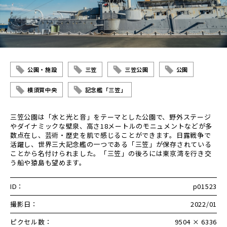
公園・施設
三笠
三笠公園
公園
横須賀中央
記念艦「三笠」
三笠公園は「水と光と音」をテーマとした公園で、野外ステージ
やダイナミックな壁泉、高さ18メートルのモニュメントなどが多
数点在し、芸術・歴史を肌で感じることができます。日露戦争で
活躍し、世界三大記念艦の一つである「三笠」が保存されている
ことから名付けられました。「三笠」の後ろには東京湾を行き交
う船や猿島も望めます。
ID：
p01523
撮影日：
2022/01
ピクセル数：
9504 × 6336