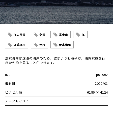
海の風景
夕景
富士山
海
破崎緑地
走水
走水海岸
走水海岸は遠浅の海岸のため、波はいつも穏やか。浦賀水道を行
きかう船を見ることができます。
ID：
p01562
撮影日：
2022/01
ピクセル数：
6186 × 4124
データサイズ：