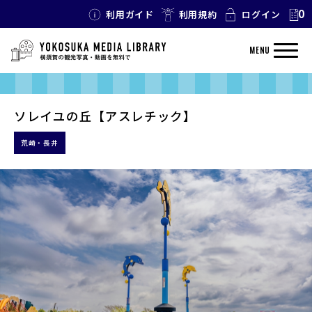
0
利用ガイド
利用規約
ログイン
MENU
ソレイユの丘【アスレチック】
荒崎・長井