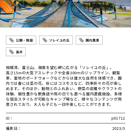
公園・施設
ソレイユの丘
園内風景
長井
相模湾、富士山、湘南を望む岬に広がる「ソレイユの丘」。
高さ15mの大型アスレチックや全長300ｍのジップライン、観覧
車、崖地のボードウォークなどからは雄大な自然を体感でき、園
内では春には菜の花、秋にはコスモスなど、四季折々の花が楽し
めます。そのほか、動物とのふれあい、野菜の収穫やクラフトの
体験、個性豊かな飲食店や雨の日でも遊べる屋内遊戯施設、多様
な宿泊スタイルが可能なキャンプ場など、様々なコンテンツが用
意されており、大人も子ども一日中楽しむことができます。
ID：
p01712
撮影日：
2023/3