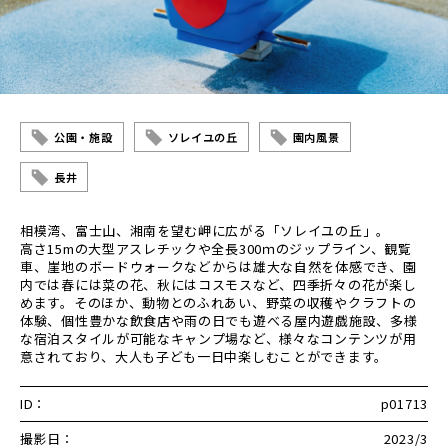
公園・施設
ソレイユの丘
園内風景
長井
相模湾、富士山、湘南を望む岬に広がる「ソレイユの丘」。
高さ15mの大型アスレチックや全長300ｍのジップライン、観覧
車、崖地のボードウォークなどからは雄大な自然を体感でき、園
内では春には菜の花、秋にはコスモスなど、四季折々の花が楽し
めます。そのほか、動物とのふれあい、野菜の収穫やクラフトの
体験、個性豊かな飲食店や雨の日でも遊べる屋内遊戯施設、多様
な宿泊スタイルが可能なキャンプ場など、様々なコンテンツが用
意されており、大人も子ども一日中楽しむことができます。
ID：
p01713
撮影日：
2023/3