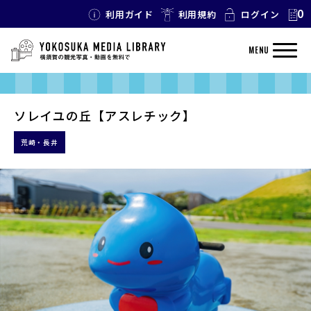
0
利用ガイド
利用規約
ログイン
MENU
ソレイユの丘【アスレチック】
荒崎・長井