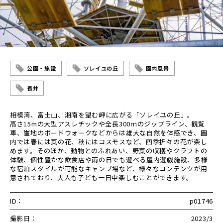
公園・施設
ソレイユの丘
園内風景
長井
相模湾、富士山、湘南を望む岬に広がる「ソレイユの丘」。
高さ15mの大型アスレチックや全長300ｍのジップライン、観覧
車、崖地のボードウォークなどからは雄大な自然を体感でき、園
内では春には菜の花、秋にはコスモスなど、四季折々の花が楽し
めます。そのほか、動物とのふれあい、野菜の収穫やクラフトの
体験、個性豊かな飲食店や雨の日でも遊べる屋内遊戯施設、多様
な宿泊スタイルが可能なキャンプ場など、様々なコンテンツが用
意されており、大人も子ども一日中楽しむことができます。
ID：
p01746
撮影日：
2023/3