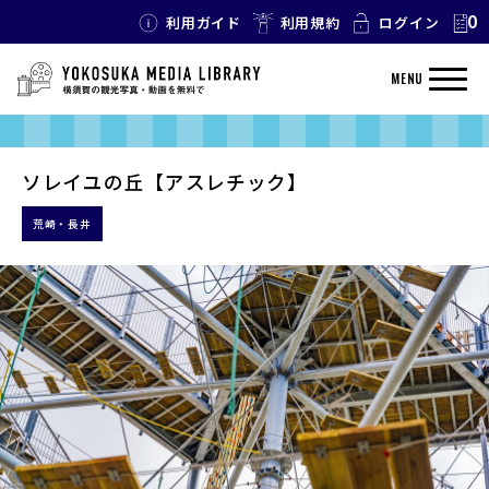
0
利用ガイド
利用規約
ログイン
MENU
ソレイユの丘【アスレチック】
荒崎・長井