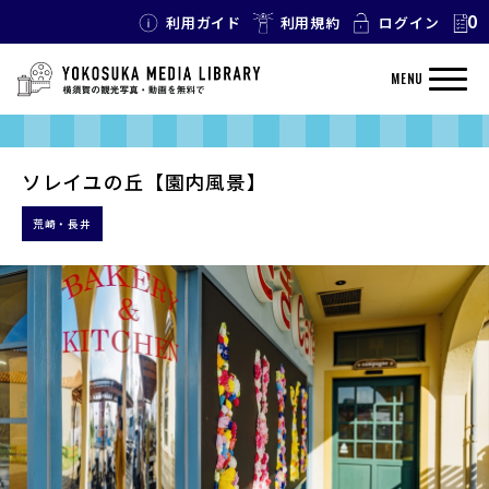
0
利用ガイド
利用規約
ログイン
MENU
ソレイユの丘【園内風景】
荒崎・長井