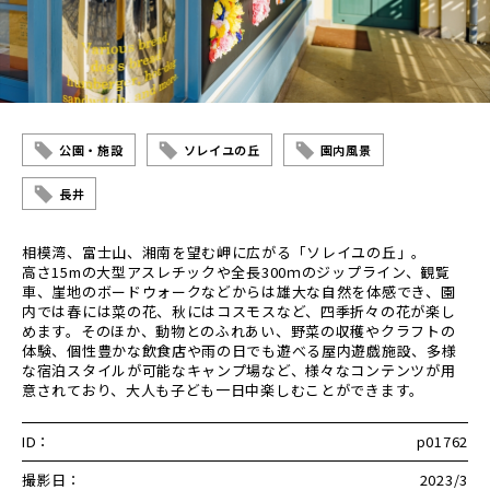
公園・施設
ソレイユの丘
園内風景
長井
相模湾、富士山、湘南を望む岬に広がる「ソレイユの丘」。
高さ15mの大型アスレチックや全長300ｍのジップライン、観覧
車、崖地のボードウォークなどからは雄大な自然を体感でき、園
内では春には菜の花、秋にはコスモスなど、四季折々の花が楽し
めます。そのほか、動物とのふれあい、野菜の収穫やクラフトの
体験、個性豊かな飲食店や雨の日でも遊べる屋内遊戯施設、多様
な宿泊スタイルが可能なキャンプ場など、様々なコンテンツが用
意されており、大人も子ども一日中楽しむことができます。
ID：
p01762
撮影日：
2023/3