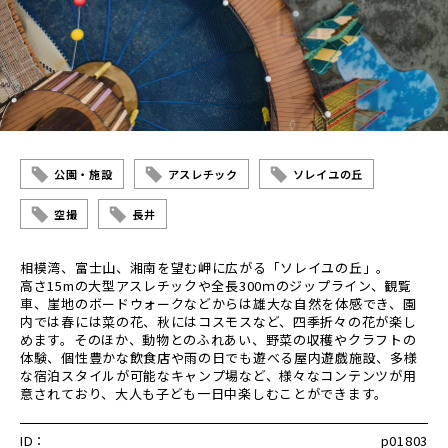
公園・施設
アスレチック
ソレイユの丘
空撮
長井
相模湾、富士山、湘南を望む岬に広がる「ソレイユの丘」。
高さ15mの大型アスレチックや全長300ｍのジップライン、観覧
車、崖地のボードウォークなどからは雄大な自然を体感でき、園
内では春には菜の花、秋にはコスモスなど、四季折々の花が楽し
めます。そのほか、動物とのふれあい、野菜の収穫やクラフトの
体験、個性豊かな飲食店や雨の日でも遊べる屋内遊戯施設、多様
な宿泊スタイルが可能なキャンプ場など、様々なコンテンツが用
意されており、大人も子ども一日中楽しむことができます。
ID：
p01803