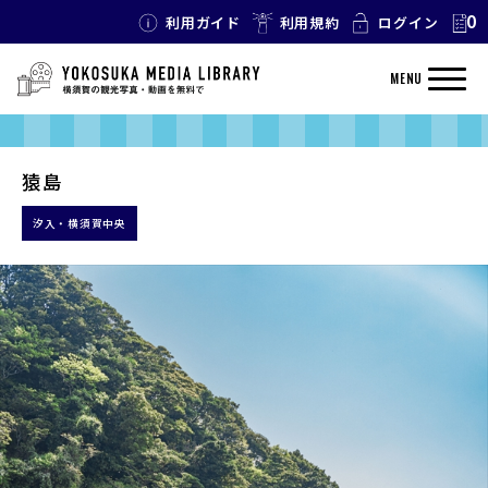
0
利用ガイド
利用規約
ログイン
MENU
猿島
汐入・横須賀中央