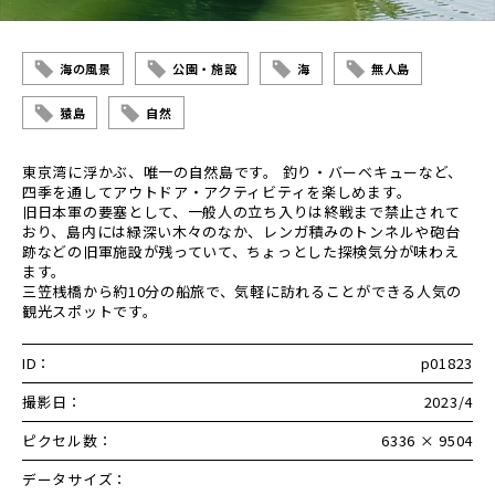
海の風景
公園・施設
海
無人島
猿島
自然
東京湾に浮かぶ、唯一の自然島です。 釣り・バーベキューなど、
四季を通してアウトドア・アクティビティを楽しめます。
旧日本軍の要塞として、一般人の立ち入りは終戦まで禁止されて
おり、島内には緑深い木々のなか、レンガ積みのトンネルや砲台
跡などの旧軍施設が残っていて、ちょっとした探検気分が味わえ
ます。
三笠桟橋から約10分の船旅で、気軽に訪れることができる人気の
観光スポットです。
ID：
p01823
撮影日：
2023/4
ピクセル数：
6336 × 9504
データサイズ：