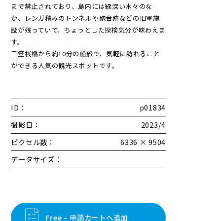
まで禁止されており、島内には緑深い木々のな
か、レンガ積みのトンネルや砲台跡などの旧軍施
設が残っていて、ちょっとした探検気分が味わえま
す。
三笠桟橋から約10分の船旅で、気軽に訪れること
ができる人気の観光スポットです。
ID：
p01834
撮影日：
2023/4
ピクセル数：
6336 × 9504
データサイズ：
Free – 申請カートへ追加