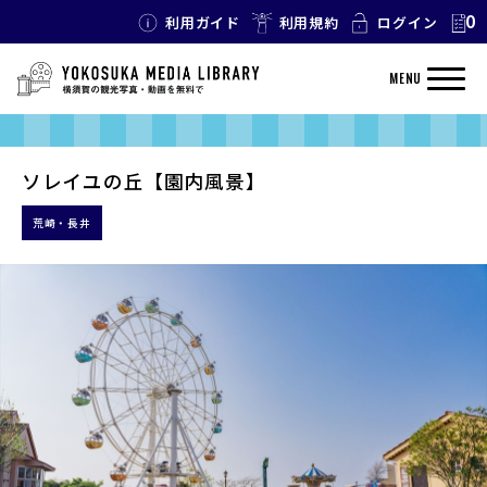
0
利用ガイド
利用規約
ログイン
MENU
ソレイユの丘【園内風景】
荒崎・長井