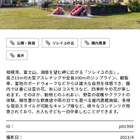
公園・施設
ソレイユの丘
園内風景
長井
相模湾、富士山、湘南を望む岬に広がる「ソレイユの丘」。
高さ15mの大型アスレチックや全長300ｍのジップライン、観覧
車、崖地のボードウォークなどからは雄大な自然を体感でき、園
内では春には菜の花、秋にはコスモスなど、四季折々の花が楽し
めます。そのほか、動物とのふれあい、野菜の収穫やクラフトの
体験、個性豊かな飲食店や雨の日でも遊べる屋内遊戯施設、多様
な宿泊スタイルが可能なキャンプ場など、様々なコンテンツが用
意されており、大人も子ども一日中楽しむことができます。
ID：
p01903
撮影日：
2023/4