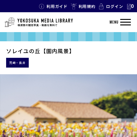
0
利用ガイド
利用規約
ログイン
MENU
ソレイユの丘【園内風景】
荒崎・長井