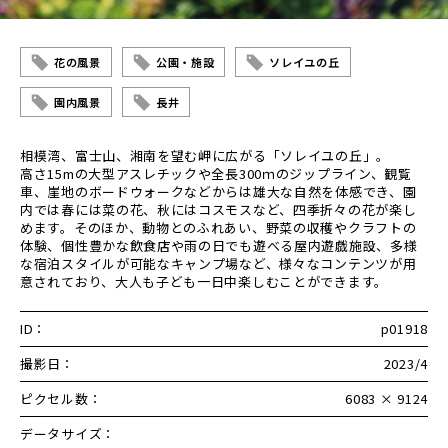
花の風景
公園・施設
ソレイユの丘
園内風景
長井
相模湾、富士山、湘南を望む岬に広がる「ソレイユの丘」。
高さ15mの大型アスレチックや全長300ｍのジップライン、観覧
車、崖地のボードウォークなどからは雄大な自然を体感でき、園
内では春には菜の花、秋にはコスモスなど、四季折々の花が楽し
めます。そのほか、動物とのふれあい、野菜の収穫やクラフトの
体験、個性豊かな飲食店や雨の日でも遊べる屋内遊戯施設、多様
な宿泊スタイルが可能なキャンプ場など、様々なコンテンツが用
意されており、大人も子ども一日中楽しむことができます。
ID：
p01918
撮影日：
2023/4
ピクセル数：
6083 × 9124
データサイズ：