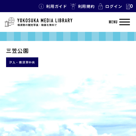
0
利用ガイド
利用規約
ログイン
MENU
三笠公園
汐入・横須賀中央