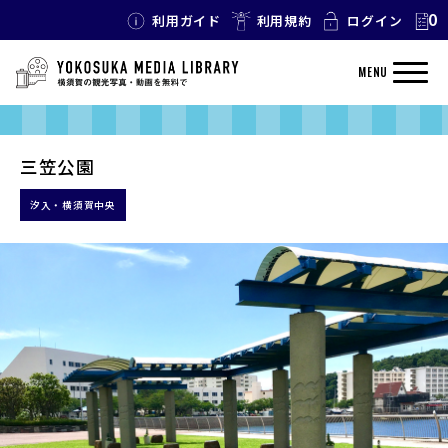
0
利用ガイド
利用規約
ログイン
MENU
三笠公園
汐入・横須賀中央