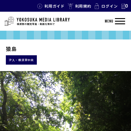
0
利用ガイド
利用規約
ログイン
MENU
猿島
汐入・横須賀中央