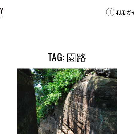
利用ガ
TAG: 園路