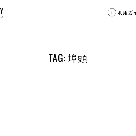
利用ガ
TAG: 埠頭