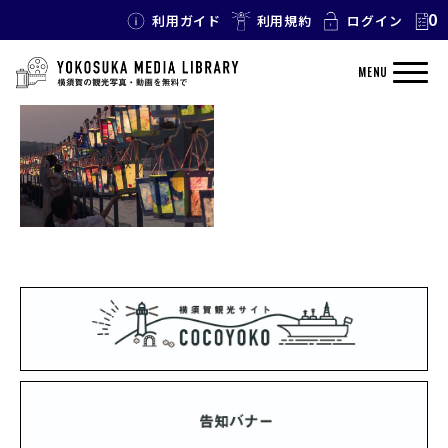
0
利用ガイド
利用規約
ログイン
TAG: 灯篭
MENU